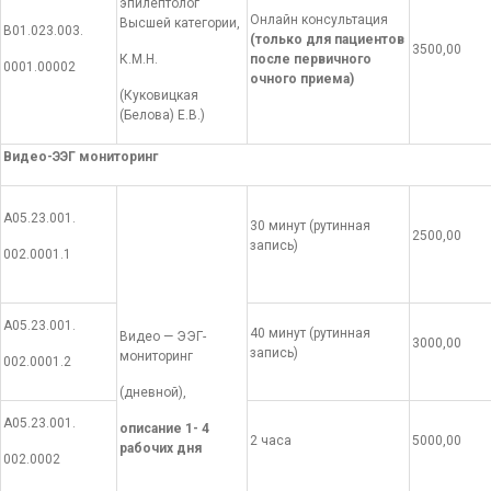
эпилептолог
Онлайн консультация
Высшей категории,
В01.023.003.
(только для пациентов
3500,00
К.М.Н.
после первичного
0001.00002
очного приема)
(Куковицкая
(Белова) Е.В.)
Видео-ЭЭГ мониторинг
А05.23.001.
30 минут (рутинная
2500,00
запись)
002.0001.1
А05.23.001.
40 минут (рутинная
Видео — ЭЭГ-
3000,00
запись)
мониторинг
002.0001.2
(дневной),
А05.23.001.
описание 1- 4
2 часа
5000,00
рабочих дня
002.0002