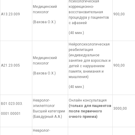
психологическая
Медицинский
коррекционно-
психолог
восстановительная
А13.23.009
900,00
процедура у пациентов
(Вахова О.Х.)
с афазией
(40 мин.)
Нейропсихологическая
реабилитация
(индивидуальное
Медицинский
занятие для взрослых и
психолог
А21.23.005
900,00
детей с нарушением
памяти, внимания и
(Вахова О.Х.)
мышления)
(40 мин.)
Невролог-
Онлайн консультация
В01.023.003.
эпилептолог
(только для пациентов
3000,00
Высшей категории
после первичного
0001.00001
(Бавдурный А.А.)
очного приема)
Невролог-