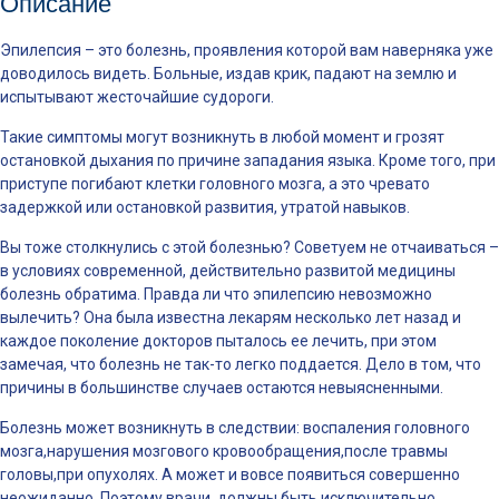
Описание
Эпилепсия – это болезнь, проявления которой вам наверняка уже
доводилось видеть. Больные, издав крик, падают на землю и
испытывают жесточайшие судороги.
Такие симптомы могут возникнуть в любой момент и грозят
остановкой дыхания по причине западания языка. Кроме того, при
приступе погибают клетки головного мозга, а это чревато
задержкой или остановкой развития, утратой навыков.
Вы тоже столкнулись с этой болезнью? Советуем не отчаиваться –
в условиях современной, действительно развитой медицины
болезнь обратима. Правда ли что эпилепсию невозможно
вылечить? Она была известна лекарям несколько лет назад и
каждое поколение докторов пыталось ее лечить, при этом
замечая, что болезнь не так-то легко поддается. Дело в том, что
причины в большинстве случаев остаются невыясненными.
Болезнь может возникнуть в следствии: воспаления головного
мозга,нарушения мозгового кровообращения,после травмы
головы,при опухолях. А может и вовсе появиться совершенно
неожиданно. Поэтому врачи, должны быть исключительно