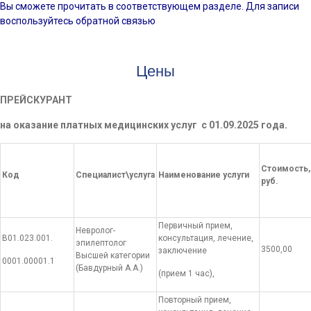
Вы сможете прочитать в соответствующем разделе. Для записи
воспользуйтесь обратной связью
Цены
ПРЕЙСКУРАНТ
на оказание платных медицинских услуг с 01.09.2025 года.
Стоимость,
Код
Специалист\услуга
Наименование услуги
руб.
Первичный прием,
Невролог-
В01.023.001.
консультация, лечение,
эпилептолог
3500,00
заключение
Высшей категории
0001.00001.1
(Бавдурный А.А.)
(прием 1 час),
Повторный прием,