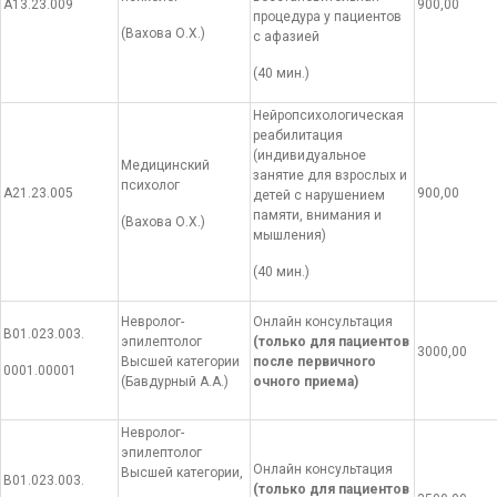
А13.23.009
900,00
процедура у пациентов
(Вахова О.Х.)
с афазией
(40 мин.)
Нейропсихологическая
реабилитация
(индивидуальное
Медицинский
занятие для взрослых и
психолог
А21.23.005
900,00
детей с нарушением
памяти, внимания и
(Вахова О.Х.)
мышления)
(40 мин.)
Невролог-
Онлайн консультация
В01.023.003.
эпилептолог
(только для пациентов
3000,00
Высшей категории
после первичного
0001.00001
(Бавдурный А.А.)
очного приема)
Невролог-
эпилептолог
Онлайн консультация
Высшей категории,
В01.023.003.
(только для пациентов