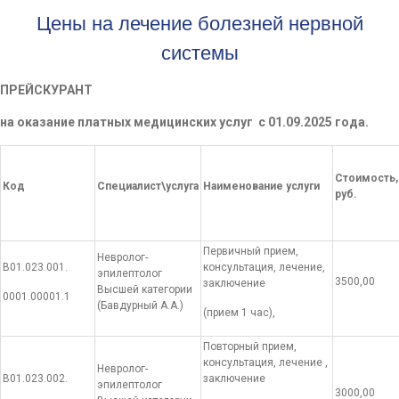
Цены на лечение болезней нервной
системы
ПРЕЙСКУРАНТ
на оказание платных медицинских услуг с 01.09.2025 года.
Стоимость,
Код
Специалист\услуга
Наименование услуги
руб.
Первичный прием,
Невролог-
В01.023.001.
консультация, лечение,
эпилептолог
3500,00
заключение
Высшей категории
0001.00001.1
(Бавдурный А.А.)
(прием 1 час),
Повторный прием,
консультация, лечение ,
Невролог-
В01.023.002.
заключение
эпилептолог
3000,00