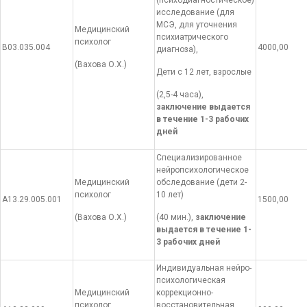
исследование (для
МСЭ, для уточнения
Медицинский
психиатрического
психолог
В03.035.004
4000,00
диагноза),
(Вахова О.Х.)
Дети с 12 лет, взрослые
(2,5-4 часа),
заключение выдается
в течение 1-3 рабочих
дней
Специализированное
нейропсихологическое
Медицинский
обследование (дети 2-
психолог
10 лет)
А13.29.005.001
1500,00
(Вахова О.Х.)
(40 мин.),
заключение
выдается в течение 1-
3 рабочих дней
Индивидуальная нейро-
психологическая
Медицинский
коррекционно-
психолог
восстановительная