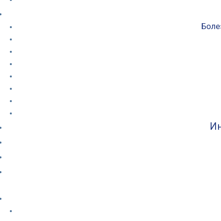
Боле
Ин