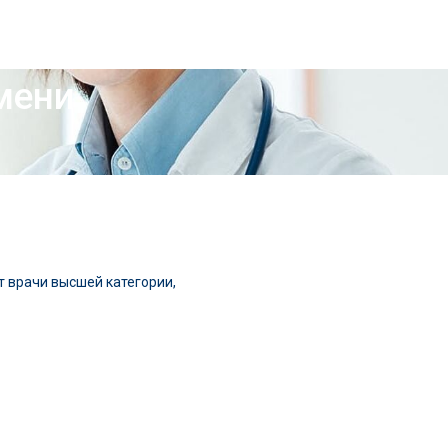
ени​
т врачи высшей категории,