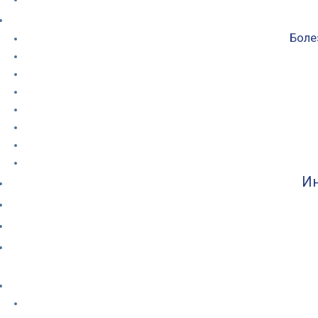
Боле
Ин