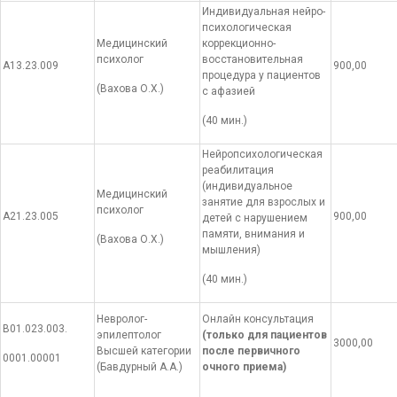
Индивидуальная нейро-
психологическая
Медицинский
коррекционно-
психолог
восстановительная
А13.23.009
900,00
процедура у пациентов
(Вахова О.Х.)
с афазией
(40 мин.)
Нейропсихологическая
реабилитация
(индивидуальное
Медицинский
занятие для взрослых и
психолог
А21.23.005
900,00
детей с нарушением
памяти, внимания и
(Вахова О.Х.)
мышления)
(40 мин.)
Невролог-
Онлайн консультация
В01.023.003.
эпилептолог
(только для пациентов
3000,00
Высшей категории
после первичного
0001.00001
(Бавдурный А.А.)
очного приема)