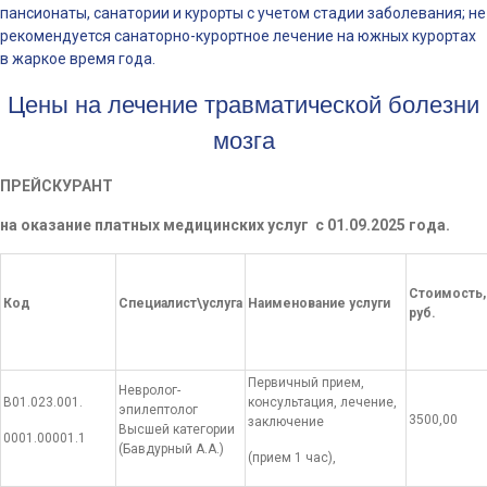
пансионаты, санатории и курорты с учетом стадии заболевания; не
рекомендуется санаторно-курортное лечение на южных курортах
в жаркое время года.
Цены на лечение травматической болезни
мозга
ПРЕЙСКУРАНТ
на оказание платных медицинских услуг с 01.09.2025 года.
Стоимость,
Код
Специалист\услуга
Наименование услуги
руб.
Первичный прием,
Невролог-
В01.023.001.
консультация, лечение,
эпилептолог
3500,00
заключение
Высшей категории
0001.00001.1
(Бавдурный А.А.)
(прием 1 час),