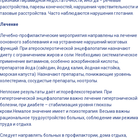
признаки пирамидной недостаточности, иногда – речевые
расстройства, парезы конечностей, нарушения чувствительности и
тазовые расстройства. Часто наблюдаются нарушения глотания.
Лечение
Лечебно-профилактические мероприятия направлены на лечение
основного заболевания и на устранение нарушений мозговых
функций. При атеросклеротической энцефалопатии назначают
диету с ограничением жиров и соли. Необходимо систематическое
применение витаминов, особенно аскорбиновой кислоты,
препаратов йода (сайодин, йодид калия, йодная настойка,
морская капуста). Назначают препараты, понижающие уровень
холестерина, сосудистые препараты, ноотропы.
Неплохие результаты даёт иглорефлексотерапия. При
гипертонической энцефалопатии важно лечение гипертонической
болезни, при диабете – стабилизация уровня глюкозы
крови.Немалое значение имеет и психотерапия. Весьма важны
рациональное трудоустройство больных, соблюдение ими режима
труда и отдыха.
Следует направлять больных в профилактории, дома отдыха,