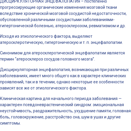
ДИСЦИРКУЛЯТОРНАЯ ЭНЦЕФАЛОПАТИЯ – постепенно
прогрессирующие органические изменения мозговой ткани
вследствие хронической мозговой сосудистой недостаточности,
обусловленной различными сосудистыми заболеваниями-
гипертонической болезнью, атеросклерозом, ревматизмом и др.
Исходя из этиологического фактора, выделяют
атеросклеротическую, гипертоническую и т. п. энцефалопатии.
Синонимом для атеросклеротической энцефалопатии является
термин “атеросклероз сосудов головного мозга”.
Дисциркуляторная энцефалопатия, возникающая при различных
заболеваниях, имеет много общего как в характере клинических
проявлений, так и в течении, однако некоторые ее особенности
зависят все же от этиологического фактора.
Клиническая картина для начального периода заболевания —
характерен псевдоневрастенический синдром: эмоциональная
неустойчивость, раздражительность, ухудшение памяти, головная
боль, головокружение, расстройство сна, шум в ушах и другие
симптомы.