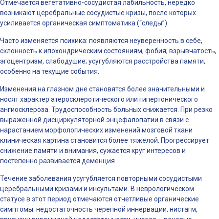
Отмечается вегетативно-сосудистая лабильность, нередко
возникают церебральные сосудистые кризы, после которых
усиливается органическая симптоматика (“следы”).
Часто изменяется психика: появляются неуверенность в себе,
склонность к ипохондрическим состояниям, фобия; взрывчатость,
эгоцентризм, слабодушие; усугубляются расстройства памяти,
особенно на текущие события.
Изменения на глазном дне становятся более значительными и
носят характер атеросклеротического или гипертонического
ангиосклероза. Трудоспособность больных снижается. При резко
выраженной дисциркуляторной энцефалопатии в связи с
нарастанием морфологических изменений мозговой ткани
клиническая картина становится более тяжелой. Прогрессирует
снижение памяти и внимания, сужается круг интересов и
постепенно развивается деменция.
Течение заболевания усугубляется повторными сосудистыми
церебральными кризами и инсультами. В неврологическом
статусе в этот период отмечаются отчетливые органические
симптомы: недостаточность черепной иннервации, нистагм,