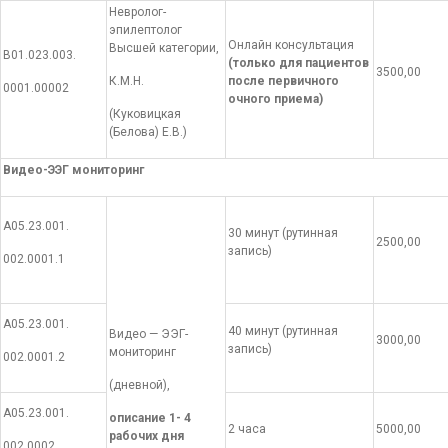
Невролог-
эпилептолог
Онлайн консультация
Высшей категории,
В01.023.003.
(только для пациентов
3500,00
К.М.Н.
после первичного
0001.00002
очного приема)
(Куковицкая
(Белова) Е.В.)
Видео-ЭЭГ мониторинг
А05.23.001.
30 минут (рутинная
2500,00
запись)
002.0001.1
А05.23.001.
40 минут (рутинная
Видео — ЭЭГ-
3000,00
запись)
мониторинг
002.0001.2
(дневной),
А05.23.001.
описание 1- 4
2 часа
5000,00
рабочих дня
002.0002