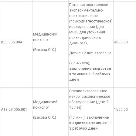
Патопсихологическое-
экспериментально-
психологичекое
(психодиагностическое)
исследование (для
МСЭ, для уточнения
Медицинский
психиатрического
психолог
В03.035.004
4000,00
диагноза),
(Вахова О.Х.)
Дети с 12 лет, взрослые
(2,5-4 часа),
заключение выдается
в течение 1-3 рабочих
дней
Специализированное
нейропсихологическое
Медицинский
обследование (дети 2-
психолог
10 лет)
А13.29.005.001
1500,00
(Вахова О.Х.)
(40 мин.),
заключение
выдается в течение 1-
3 рабочих дней