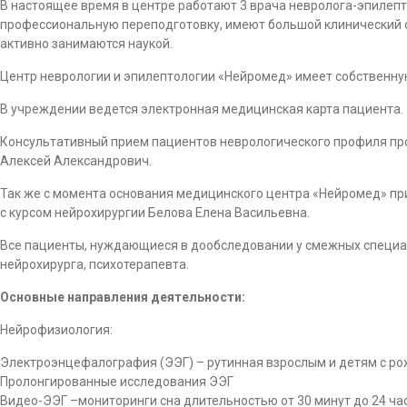
В настоящее время в центре работают 3 врача невролога-эпилеп
профессиональную переподготовку, имеют большой клинический 
активно занимаются наукой.
Центр неврологии и эпилептологии «Нейромед» имеет собственн
В учреждении ведется электронная медицинская карта пациента.
Консультативный прием пациентов неврологического профиля пр
Алексей Александрович.
Так же с момента основания медицинского центра «Нейромед» пр
с курсом нейрохирургии Белова Елена Васильевна.
Все пациенты, нуждающиеся в дообследовании у смежных специа
нейрохирурга, психотерапевта.
Основные направления деятельности:
Нейрофизиология:
Электроэнцефалография (ЭЭГ) – рутинная взрослым и детям с р
Пролонгированные исследования ЭЭГ
Видео-ЭЭГ –мониторинги сна длительностью от 30 минут до 24 ча