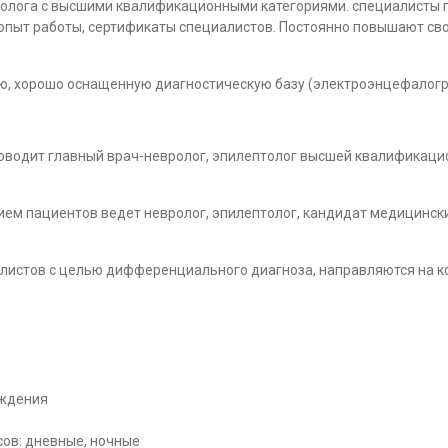
толога с высшими квалификационными категориями. специалисты 
опыт работы, сертификаты специалистов. Постоянно повышают св
ую, хорошо оснащенную диагностическую базу (электроэнцефалог
оводит главный врач-невролог, эпилептолог высшей квалификаци
ием пациентов ведет невролог, эпилептолог, кандидат медицинск
листов с целью дифференциального диагноза, направляются на к
ождения
сов: дневные, ночные