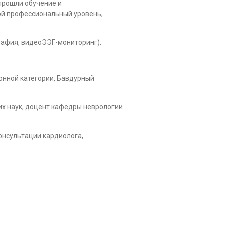
прошли обучение и
ой профессиональный уровень,
рафия, видеоЭЭГ-мониторинг).
онной категории, Бавдурный
их наук, доцент кафедры неврологии
онсультации кардиолога,