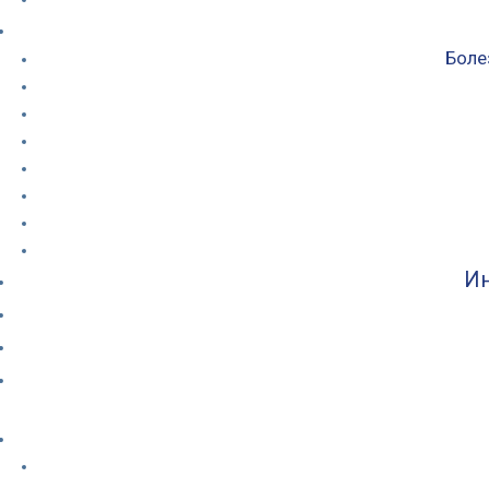
Боле
Ин