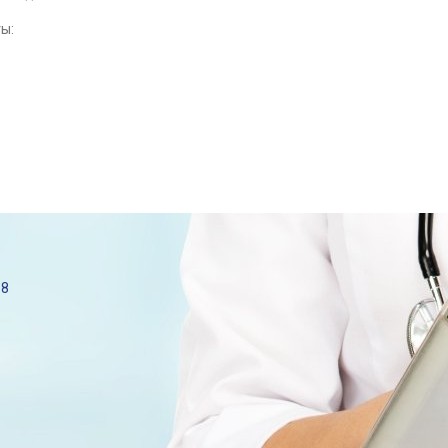
ы:
68