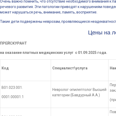
Очень важно помнить, что отсутствие необходимого внимания к п
речевого развития. Эти патологии приводят к нарушениям поведе
может нарушаться речь, внимание, память, восприятие.
Такие дети подвержены неврозам, проявляющиеся неадекватност
Цены на л
ПРЕЙСКУРАНТ
на оказание платных медицинских услуг с 01.09.2025 года.
Код
Специалист\услуга
Наи
Пер
В01.023.001.
Невролог-эпилептолог Высшей
за
категории (Бавдурный А.А.)
0001.00001.1
(пр
Пов