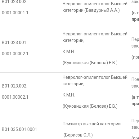
В01.023.002.
за
Невролог-эпилептолог Высшей
категории (Бавдурный А.А.)
0001.00001.1
(в 
при
Невролог-эпилептолог Высшей
Пер
категории,
В01.023.001.
за
К.М.Н.
0001.00002.1
(пр
(Куковицкая (Белова) Е.В.)
Невролог-эпилептолог Высшей
Пов
категории,
В01.023.002.
за
К.М.Н.
0001.00002.1
(в 
при
(Куковицкая (Белова) Е.В.)
Пер
Психиатр высшей категории
за
В01.035.001.0001
(Борисов С.Л.)
(пр