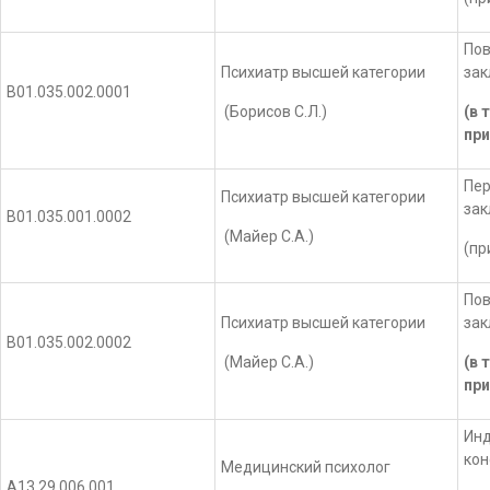
Пов
Психиатр высшей категории
за
В01.035.002.0001
(Борисов С.Л.)
(в 
при
Пер
Психиатр высшей категории
за
В01.035.001.0002
(Майер С.А.)
(пр
Пов
Психиатр высшей категории
за
В01.035.002.0002
(Майер С.А.)
(в 
при
Инд
кон
Медицинский психолог
А13.29.006.001